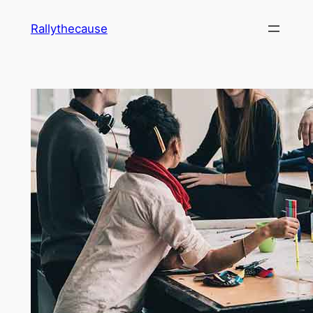
ข้าม
Rallythecause
ไป
ยัง
เนื้อหา